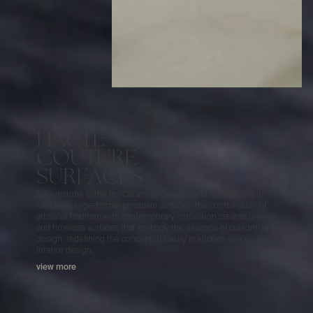
H
A
U
T
E
C
O
U
T
U
R
E
S
U
R
F
A
C
E
S
S
a
p
i
e
n
s
t
o
n
e
i
s
t
h
e
I
r
i
s
C
e
r
a
m
i
c
a
G
r
o
u
p
b
r
a
n
d
s
p
e
c
i
a
l
i
z
i
n
g
i
n
e
x
c
l
u
s
i
v
e
l
a
r
g
e
-
f
o
r
m
a
t
p
o
r
c
e
l
a
i
n
s
u
r
f
a
c
e
s
:
t
h
e
c
o
m
b
i
n
a
t
i
o
n
o
f
a
r
t
i
s
a
n
a
l
t
r
a
d
i
t
i
o
n
w
i
t
h
c
o
n
t
e
m
p
o
r
a
r
y
i
n
n
o
v
a
t
i
o
n
c
r
e
a
t
e
s
u
n
i
q
u
e
a
n
d
t
i
m
e
l
e
s
s
s
u
r
f
a
c
e
s
t
h
a
t
e
m
b
o
d
y
t
h
e
e
s
s
e
n
c
e
o
f
c
u
s
t
o
m
i
z
e
d
d
e
s
i
g
n
,
r
e
d
e
f
i
n
i
n
g
t
h
e
c
o
n
c
e
p
t
o
f
l
u
x
u
r
y
i
n
k
i
t
c
h
e
n
s
p
a
c
e
s
a
n
d
i
n
t
e
r
i
o
r
d
e
s
i
g
n
.
view more