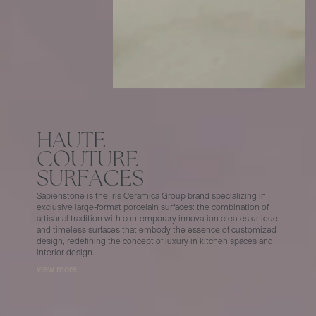
H
A
U
T
E
C
O
U
T
U
R
E
S
U
R
F
A
C
E
S
S
a
p
i
e
n
s
t
o
n
e
i
s
t
h
e
I
r
i
s
C
e
r
a
m
i
c
a
G
r
o
u
p
b
r
a
n
d
s
p
e
c
i
a
l
i
z
i
n
g
i
n
e
x
c
l
u
s
i
v
e
l
a
r
g
e
-
f
o
r
m
a
t
p
o
r
c
e
l
a
i
n
s
u
r
f
a
c
e
s
:
t
h
e
c
o
m
b
i
n
a
t
i
o
n
o
f
a
r
t
i
s
a
n
a
l
t
r
a
d
i
t
i
o
n
w
i
t
h
c
o
n
t
e
m
p
o
r
a
r
y
i
n
n
o
v
a
t
i
o
n
c
r
e
a
t
e
s
u
n
i
q
u
e
a
n
d
t
i
m
e
l
e
s
s
s
u
r
f
a
c
e
s
t
h
a
t
e
m
b
o
d
y
t
h
e
e
s
s
e
n
c
e
o
f
c
u
s
t
o
m
i
z
e
d
d
e
s
i
g
n
,
r
e
d
e
f
i
n
i
n
g
t
h
e
c
o
n
c
e
p
t
o
f
l
u
x
u
r
y
i
n
k
i
t
c
h
e
n
s
p
a
c
e
s
a
n
d
i
n
t
e
r
i
o
r
d
e
s
i
g
n
.
view more